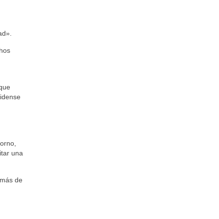
ad».
chos
 que
nidense
torno,
itar una
e más de