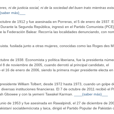
, ni de justicia social, ni de la sociedad del buen trato mientras exis
(saber más)___
 octubre de 1912 y fue asesinada en Porreras, el 5 de enero de 1937. E
a. Durante la Segunda República, ingresó en el Partido Comunista (PCE
 de la Federación Balear. Recorría las localidades denunciando, con no
uista. fusilada junto a otras mujeres, conocidas como las Roges des Mo
ctubre de 1938. Economista y política liberiana, fue la presidenta núm
del 8 de noviembre de 2005, cuando derrotó al principal candidato, el
l 16 de enero de 2006, siendo la primera mujer presidente electa en Á
 presidente William Tolbert, desde 1972 hasta 1973, cuando un golpe 
 diversas instituciones financieras. El 7 de octubre de 2011 recibió el 
ymah Gbowee y con la yemení Tawakel Karman.
____(saber más)___
 junio de 1953 y fue asesinada en Rawalpindi, el 27 de diciembre de 20
istaní socialdemócrata y laica, dirigió el Partido Popular de Pakistán 