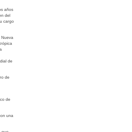
os años
en del
su cargo
, Nueva
trópica
a
dial de
ro de
aco de
 con una
s que