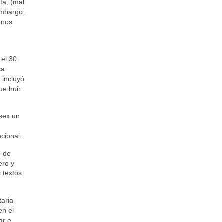
ta, (mal
embargo,
enos
 el 30
ca
 incluyó
ue huir
ssex un
cional.
o de
ero y
 textos
taria
en el
ar e