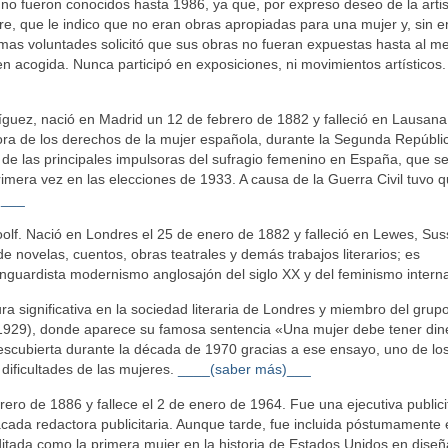
 no fueron conocidos hasta 1986, ya que, por expreso deseo de la artis
e, que le indico que no eran obras apropiadas para una mujer y, sin 
timas voluntades solicitó que sus obras no fueran expuestas hasta al m
n acogida. Nunca participó en exposiciones, ni movimientos artísticos.
ez, nació en Madrid un 12 de febrero de 1882​ y falleció en Lausana
nsora de los derechos de la mujer española, durante la Segunda Repúbli
e las principales impulsoras del sufragio femenino en España, que se
rimera vez en las elecciones de 1933. A causa de la Guerra Civil tuvo q
)___
olf. Nació en Londres el 25 de enero de 1882 y falleció en Lewes, Su
e novelas, cuentos, obras teatrales y demás trabajos literarios; es
nguardista modernismo anglosajón del siglo XX y del feminismo interna
ra significativa en la sociedad literaria de Londres y miembro del grup
1929), donde aparece su famosa sentencia «Una mujer debe tener din
edescubierta durante la década de 1970 gracias a ese ensayo, uno de los
dificultades de las mujeres.
____(saber más)___
brero de 1886 y fallece el 2 de enero de 1964. Fue una ejecutiva publici
da redactora publicitaria. Aunque tarde, fue incluida póstumamente 
itada como la primera mujer en la historia de Estados Unidos en diseñ