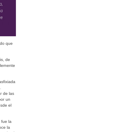
ndo que
is, de
blemente
asfixiada
.
r de las
por un
esde el
 fue la
oce la