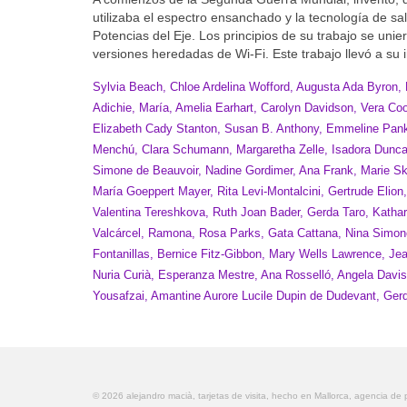
utilizaba el espectro ensanchado y la tecnología de sa
Potencias del Eje. Los principios de su trabajo se unie
versiones heredadas de Wi-Fi. Este trabajo llevó a su 
Sylvia Beach, Chloe Ardelina Wofford, Augusta Ada Byron,
Adichie, María, Amelia Earhart, Carolyn Davidson, Vera Coope
Elizabeth Cady Stanton, Susan B. Anthony, Emmeline Pankh
Menchú, Clara Schumann, Margaretha Zelle, Isadora Duncan
Simone de Beauvoir, Nadine Gordimer, Ana Frank, Marie Sklo
María Goeppert Mayer, Rita Levi-Montalcini, Gertrude Elio
Valentina Tereshkova, Ruth Joan Bader, Gerda Taro, Katharin
Valcárcel, Ramona, Rosa Parks, Gata Cattana, Nina Simone
Fontanillas, Bernice Fitz-Gibbon, Mary Wells Lawrence, Je
Nuria Curià, Esperanza Mestre, Ana Rosselló, Angela Davi
Yousafzai, Amantine Aurore Lucile Dupin de Dudevant, Ger
© 2026 alejandro macià, tarjetas de visita, hecho en Mallorca, agencia de 