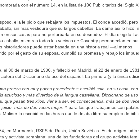
ombrada con el número 14, en la lista de 100 Publicitarios del Siglo X
poso, ella le pidió que rebajara los impuestos. El conde accedió, pero
allo, sin más vestidura que su largos cabellos. La dama así lo hizo, n
an en sus casas para no perturbarla en su desnudez. El día elegido La
u caballo, mientras todos los vecinos de Coventry permanecían en su
os historiadores puede estar basada en una historia real —al menos
ido por el gesto de su esposa, cumplió su promesa y rebajó los impue
, el 30 de marzo de 1900, y falleció en Madrid, el 22 de enero​ de 198
a, autora del Diccionario de uso del español. La primera (y la única edic
 una proeza con muy pocos precedentes: escribió sola, en su casa, con
s acucioso y más divertido de la lengua castellana. Diccionario de uso
al, que pesan tres kilos, viene a ser, en consecuencia, más de dos ve
 juicio- más de dos veces mejor.
Y para los que trabajamos con palabra
oliner lo escribió en las horas que le dejaba libre su empleo de bibli
984, en Murmansk, RSFS de Rusia, Unión Soviética. Es de origen judío 
y activista ucraniana; una de las fundadoras del grupo activista femi