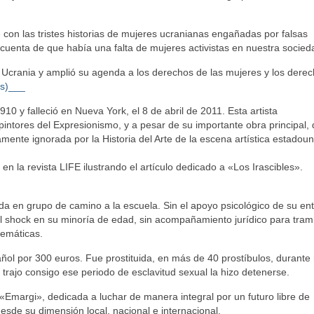
on las tristes historias de mujeres ucranianas engañadas por falsas
enta de que había una falta de mujeres activistas en nuestra socied
n Ucrania y amplió su agenda a los derechos de las mujeres y los dere
s)___
10 y falleció en Nueva York, el 8 de abril de 2011. Esta artista
pintores del Expresionismo, y a pesar de su importante obra principal,
amente ignorada por la Historia del Arte de la escena artística estadou
 en la revista LIFE ilustrando el artículo dedicado a «Los Irascibles».
da en grupo de camino a la escuela. Sin el apoyo psicológico de su en
l shock en su minoría de edad, sin acompañamiento jurídico para tram
temáticas.
ol por 300 euros.​ Fue prostituida, en más de 40 prostíbulos, durant
 trajo consigo ese periodo de esclavitud sexual la hizo detenerse.
«Emargi», dedicada a luchar de manera integral por un futuro libre de
esde su dimensión local, nacional e internacional.