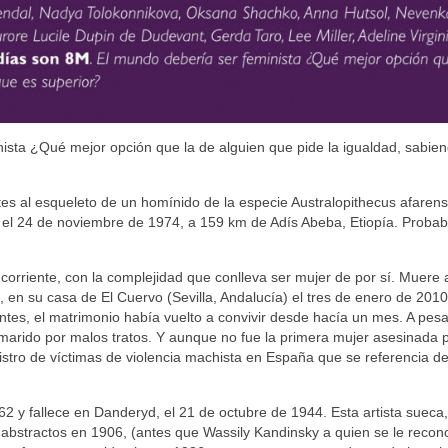
ista ¿Qué mejor opción que la de alguien que pide la igualdad, sabie
es al esqueleto de un homínido de la especie Australopithecus afarens
o el 24 de noviembre de 1974, a 159 km de Adís Abeba, Etiopía. Proba
orriente, con la complejidad que conlleva ser mujer de por sí. Muere 
en su casa de El Cuervo (Sevilla, Andalucía) el tres de enero de 2010
tes, el matrimonio había vuelto a convivir desde hacía un mes. A pesa
u marido por malos tratos. Y aunque no fue la primera mujer asesinada 
gistro de víctimas de violencia machista en España que se referencia d
62 y fallece en Danderyd, el 21 de octubre de 1944. Esta artista sueca,
 abstractos en 1906, (antes que Wassily Kandinsky a quien se le recon