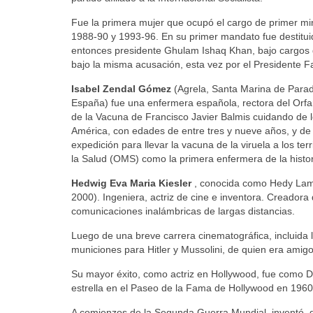
Fue la primera mujer que ocupó el cargo de primer min
1988-90 y 1993-96. En su primer mandato fue destitu
entonces presidente Ghulam Ishaq Khan, bajo cargos d
bajo la misma acusación, esta vez por el Presidente 
Isabel Zendal Gómez
(Agrela, Santa Marina de Parad
España) fue una enfermera española, rectora del Orfan
de la Vacuna de Francisco Javier Balmis cuidando de l
América, con edades de entre tres y nueve años, y de l
expedición para llevar la vacuna de la viruela a los te
la Salud (OMS) como la primera enfermera de la histor
Hedwig Eva Maria Kiesler
, conocida como Hedy Lamar
2000). Ingeniera, actriz de cine e inventora. Creadora
comunicaciones inalámbricas de largas distancias.
Luego de una breve carrera cinematográfica, incluida l
municiones para Hitler y Mussolini, de quien era amigo
Su mayor éxito, como actriz en Hollywood, fue como Dal
estrella en el Paseo de la Fama de Hollywood en 1960
A comienzos de la Segunda Guerra Mundial, inventó, d