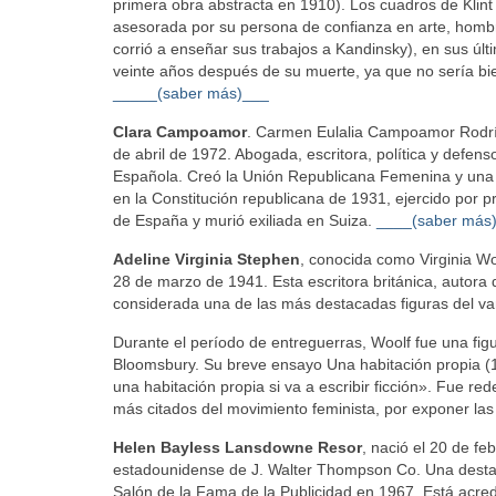
primera obra abstracta en 1910). Los cuadros de Klint
asesorada por su persona de confianza en arte, hombr
corrió a enseñar sus trabajos a Kandinsky), en sus úl
veinte años después de su muerte, ya que no sería bie
_____(saber más)___
Clara Campoamor
. Carmen Eulalia Campoamor Rodrígu
de abril de 1972. Abogada, escritora, política y defe
Española. Creó la Unión Republicana Femenina y una d
en la Constitución republicana de 1931, ejercido por p
de España y murió exiliada en Suiza.
_
___(saber más
Adeline Virginia Stephen
, conocida como Virginia Wo
28 de marzo de 1941. Esta escritora británica, autora d
considerada una de las más destacadas figuras del va
Durante el período de entreguerras, Woolf fue una figu
Bloomsbury. Su breve ensayo Una habitación propia (
una habitación propia si va a escribir ficción». Fue r
más citados del movimiento feminista, por exponer las 
Helen Bayless Lansdowne Resor
, nació el 20 de fe
estadounidense de J. Walter Thompson Co. Una destaca
Salón de la Fama de la Publicidad en 1967. Está acred