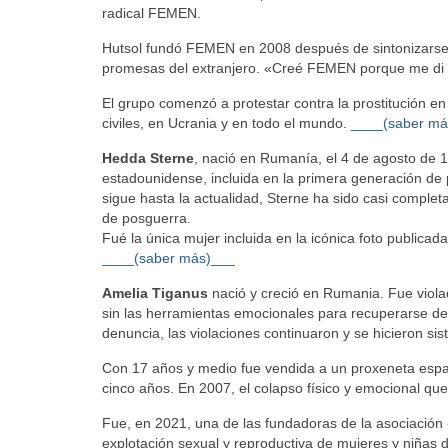
radical FEMEN.
Hutsol fundó FEMEN en 2008 después de sintonizarse c
promesas del extranjero. «Creé FEMEN porque me di cu
El grupo comenzó a protestar contra la prostitución e
civiles, en Ucrania y en todo el mundo.
____(saber má
Hedda Sterne
, nació en Rumanía, el 4 de agosto de 19
estadounidense, incluida en la primera generación de 
sigue hasta la actualidad, Sterne ha sido casi complet
de posguerra.
Fué la única mujer incluida en la icónica foto publicada
____(saber más)___
Amelia Tiganus
nació y creció en Rumania. Fue viola
sin las herramientas emocionales para recuperarse de
denuncia, las violaciones continuaron y se hicieron sis
Con 17 años y medio fue vendida a un proxeneta españ
cinco años. En 2007, el colapso físico y emocional que
Fue, en 2021, una de las fundadoras de la asociación 
explotación sexual y reproductiva de mujeres y niñas d