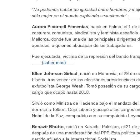
“
No podemos hablar de igualdad entre hombres y mujeres
sola mujer en el mundo explotada sexualmente
”.
____
Aurora Picornell Femenías
, nació en Palma, el 1 de
costurera comunista, sindicalista y feminista español
Mallorca, donde fue una de las principales dirigentes
apellidos, a quienes abusaban de los trabajadores.
Fue ejecutada, víctima de la represión del bando franq
____(saber más)___
Ellen Johnson Sirleaf
, nació en Monrovia, el 29 de o
Liberia, tras vencer en las elecciones presidenciales 
exfutbolista George Weah. Tomó posesión de su cargo e
cargo que ocupó hasta 2018.
Sirvió como Ministra de Hacienda bajo el mandato del
derrocó a Tolbert. Dejó Liberia y ocupó altos cargos en
Nobel de la Paz, compartido con su compatriota Le
Benazir Bhutto
, nació en Karachi, Pakistán, el 21 de
después de una manifestación del PPP. Esta política pak
partido afiliado a la Internacional Socialista.