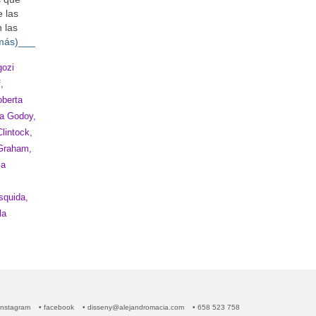
e las
n las
más)__
_
gozi
,
oberta
la Godoy,
lintock,
 Graham,
ia
squida,
la
instagram
• facebook
• disseny@alejandromacia.com
• 658 523 758