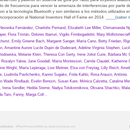
lto de frecuencia para vencer la amenaza de interferencias por parte d
ron a la tecnología Bluetooth y son similares a los métodos utilizados e
incorporación al National Inventors Hall of Fame en 2014.
____(saber 
 Nevenka Fernández, Charlotte Perriand, Elizabeth Lee Miller, Chimamanda N
r, Flora Tristán, Dolores Ibarruri, Vigdis Finnbogadottir, Mary Wollstonecraff
urst, Emily Greene Bach, Margaret Sanger, María Cano, Betty Friedan, Rig
, Amantine Aurore Lucile Dupin de Dudevant, Adeline Virginia Stephen, Luci
dowska, Melanie Klein, Theresa Cori Gerty, Irene Joliot Curie, Bárbara Mc C
n, Rosalyn Yalow, Jane Goodall, María Montessori, Camile Claudel, Katherine
e Wright, María Lejárraga, Lise Meitner, Elsa von Freytag, Lilly Reich, Amel
, Liudmila Pavlichenko, Kanno Sugako, Frida Kahlo, Rosa Arauzo, Antònia
an Wade Rindlaub, Evelin Berezin, Susan Kare, Mónica Calzetta, Catalina Me
s, Irena Sendler, Hedda Sterne, Nadya Tolokonnikova, Oksana Shachko, Mala
da Taro, Fanny, Marga Coll…
publicidad. -
#PlanPresenciaWeb by alejandromacia.com