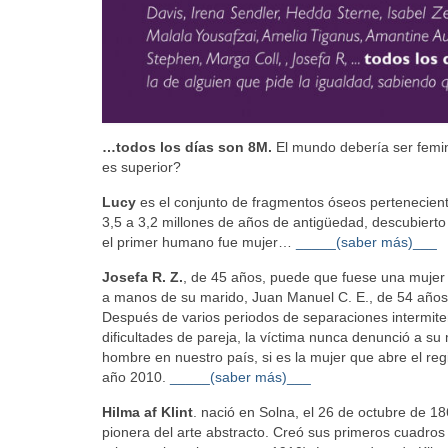
…todos los días son 8M.
El mundo debería ser femin
es superior?
Lucy
es el conjunto de fragmentos óseos pertenecient
3,5 a 3,2 millones de años de antigüedad, descubiert
el primer humano fue mujer…
_____(saber más)___
Josefa R. Z.
, de 45 años, puede que fuese una mujer c
a manos de su marido, Juan Manuel C. E., de 54 años, 
Después de varios periodos de separaciones intermiten
dificultades de pareja, la víctima nunca denunció a s
hombre en nuestro país, si es la mujer que abre el re
año 2010.
_____(saber más)___
Hilma af Klint
. nació en Solna, el 26 de octubre de 18
pionera del arte abstracto. Creó sus primeros cuadros