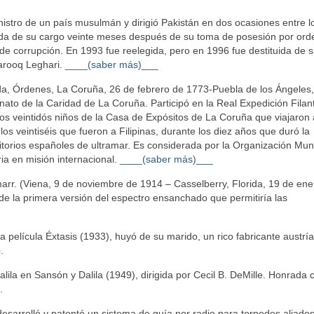
istro de un país musulmán y dirigió Pakistán en dos ocasiones entre l
ida de su cargo veinte meses después de su toma de posesión por ord
e corrupción. En 1993 fue reelegida, pero en 1996 fue destituida de 
Farooq Leghari.
____(saber más)___
a, Órdenes, La Coruña, 26 de febrero de 1773-Puebla de los Ángeles
ato de la Caridad de La Coruña. Participó en la Real Expedición Filan
os veintidós niños de la Casa de Expósitos de La Coruña que viajaron 
os veintiséis que fueron a Filipinas, durante los diez años que duró la
rritorios españoles de ultramar. Es considerada por la Organización Mun
ia en misión internacional.
____(saber más)___
r. (Viena, 9 de noviembre de 1914 – Casselberry, Florida, 19 de ene
 de la primera versión del espectro ensanchado que permitiría las
a película Éxtasis (1933), huyó de su marido, un rico fabricante austrí
.
ila en Sansón y Dalila (1949), dirigida por Cecil B. DeMille. Honrada
.
esarrolló y patentó un sistema de guía por radio para torpedos aliado