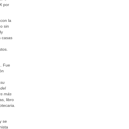
X por
 con la
o sin
dy
s casas
stos.
1. Fue
ión
 su
 del
ces más
s, libro
otecaria.
y se
nista