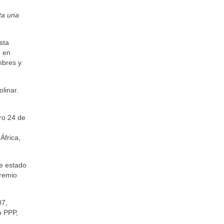
ta una
sta
) en
mbres y
linar.
ero 24 de
frica,​
de estado
Premio
07,
o PPP,