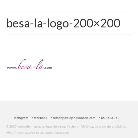
besa-la-logo-200×200
instagram
• facebook
• disseny@alejandromacia.com
• 658 523 758
© 2026 alejandro macià, tarjetas de visita, hecho en Mallorca, agencia de publicidad. -
#PlanPresenciaWeb by alejandromacia.com