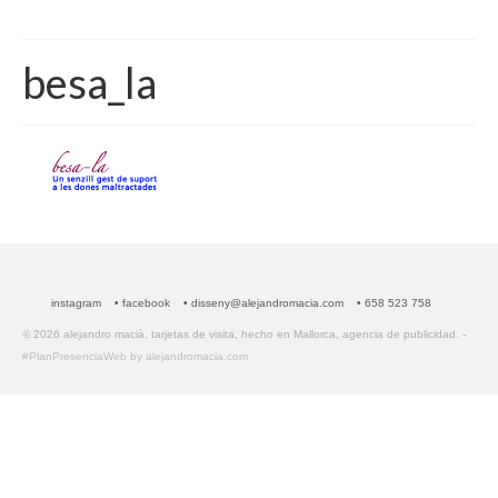
besa_la
instagram
• facebook
• disseny@alejandromacia.com
• 658 523 758
© 2026 alejandro macià, tarjetas de visita, hecho en Mallorca, agencia de publicidad. -
#PlanPresenciaWeb by alejandromacia.com