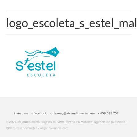
logo_escoleta_s_estel_mal
instagram
• facebook
• disseny@alejandromacia.com
• 658 523 758
© 2026 alejandro macià, tarjetas de visita, hecho en Mallorca, agencia de publicidad. -
#PlanPresenciaWeb by alejandromacia.com