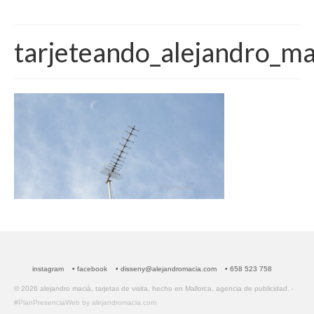
tarjeteando_alejandro_ma
instagram
• facebook
• disseny@alejandromacia.com
• 658 523 758
© 2026 alejandro macià, tarjetas de visita, hecho en Mallorca, agencia de publicidad. -
#PlanPresenciaWeb by alejandromacia.com