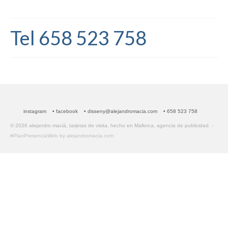
Tel 658 523 758
instagram
• facebook
• disseny@alejandromacia.com
• 658 523 758
© 2026 alejandro macià, tarjetas de visita, hecho en Mallorca, agencia de publicidad. -
#PlanPresenciaWeb by alejandromacia.com